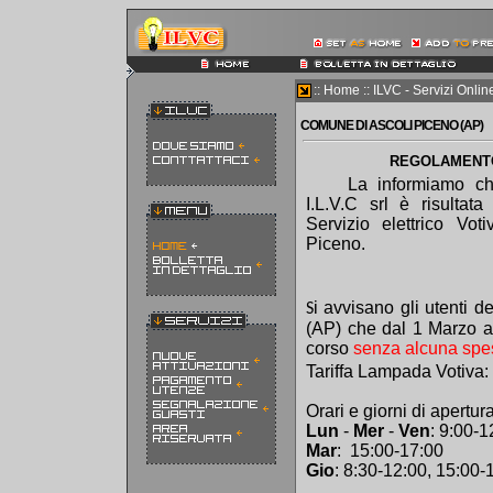
:: Home :: ILVC - Servizi Onlin
COMUNE DI ASCOLI PICENO (AP)
REGOLAMENTO
La informiamo ch
I.L.V.C srl è risultat
Servizio elettrico Vot
Piceno.
i avvisano gli utenti d
S
(AP) che dal 1 Marzo al 
corso
senza alcuna spe
Tariffa Lampada Votiva:
Orari e giorni di apertura
Lun
-
Mer
-
Ven
: 9:00-1
Mar
: 15:00-17:00
Gio
: 8:30-12:00, 15:00-