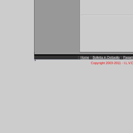
::
Home
::
Bolletta in Dettaglio
::
Pagam
Copyright 2003-2011 - I.L.V.C