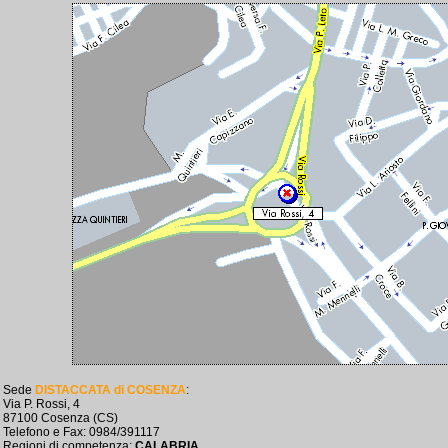
Sede
DISTACCATA di COSENZA
:
Via P. Rossi, 4
87100 Cosenza (CS)
Telefono e Fax: 0984/391117
Regioni di competenza:
CALABRIA